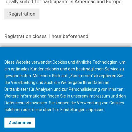
Ideally suited for participants in Americas and Europe.
Registration
Registration closes 1 hour beforehand.
Diese Website verwendet Cookies und ähnliche Technologien, um
ein optimales Kundenerlebnis und den bestmöglichen Service zu
gewährleisten. Mit einem Klick auf „Zustimmen“ akzeptieren Sie
die Verarbeitung und auch die Weitergabe Ihrer Daten an
Drittanbieter für Analysen und zur Personalisierung von Inhalten.
Weitere Informationen finden Sie in unserem
Impressum
und den
Datenschutzhinweisen
. Sie können die Verwendung von Cookies
ablehnen
oder diese über Ihre
Einstellungen
anpassen.
©2026 Gleason Corporation
Zustimmen
Nutzungsbedingungen
Cookie Richtlinien
Datenschutz
CVD Policy
Impressum