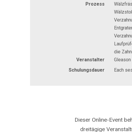
Prozess
Wälzfräs
Wälzstoß
Verzahn
Entgrate
Verzahn
Laufprüf
die Zahn
Veranstalter
Gleason
Schulungsdauer
Each se
Dieser Online-Event be
dreitägige Veranstalt