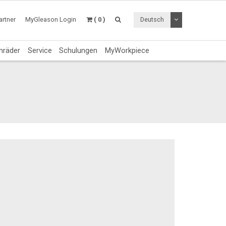
Dropdown Menü a
rtner
MyGleason Login
( 0 )
Deutsch
nräder
Service
Schulungen
MyWorkpiece