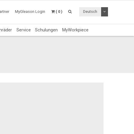
Dropdown Menü a
rtner
MyGleason Login
( 0 )
Deutsch
nräder
Service
Schulungen
MyWorkpiece