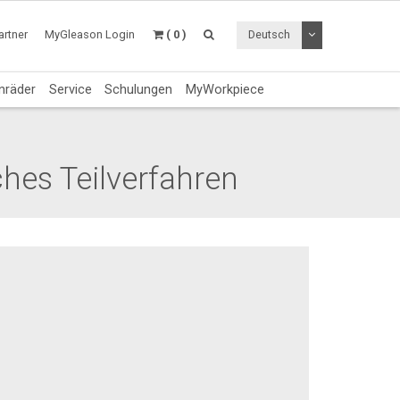
Dropdown Menü a
rtner
MyGleason Login
( 0 )
Deutsch
nräder
Service
Schulungen
MyWorkpiece
hes Teilverfahren