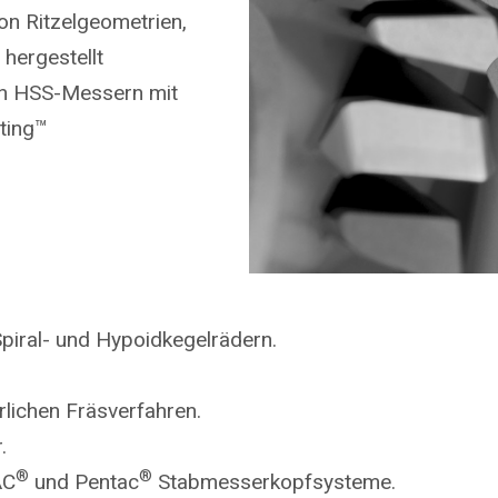
on Ritzelgeometrien,
 hergestellt
on HSS-Messern mit
ting™
piral- und Hypoidkegelrädern.
rlichen Fräsverfahren.
.
®
®
AC
und Pentac
Stabmesserkopfsysteme.