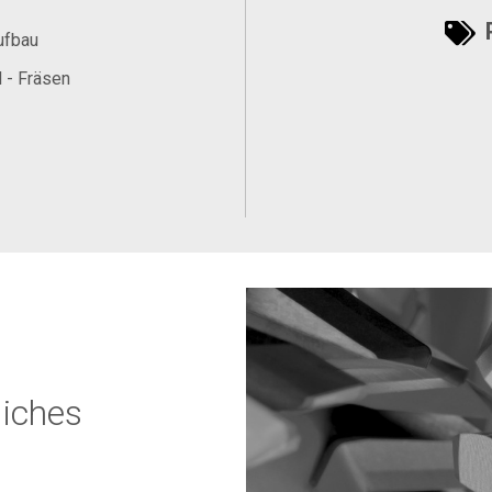
P
ufbau
 - Fräsen
liches