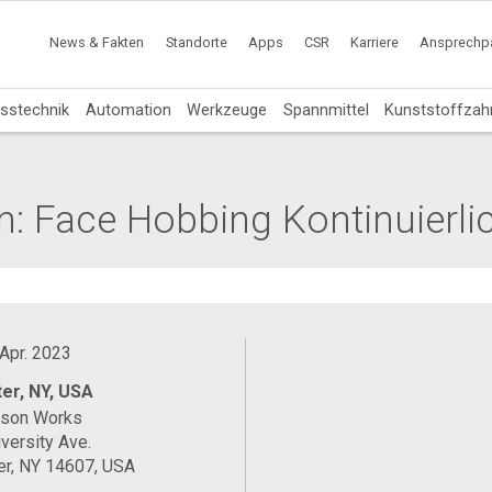
News & Fakten
Standorte
Apps
CSR
Karriere
Ansprechpa
sstechnik
Automation
Werkzeuge
Spannmittel
Kunststoffzah
n: Face Hobbing Kontinuierlic
 Apr. 2023
er, NY, USA
ason Works
versity Ave.
er, NY 14607, USA