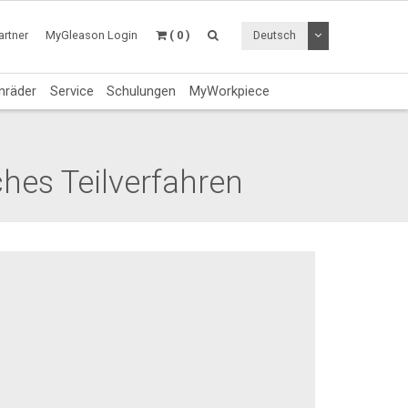
Dropdown Menü a
rtner
MyGleason Login
( 0 )
Deutsch
nräder
Service
Schulungen
MyWorkpiece
hes Teilverfahren