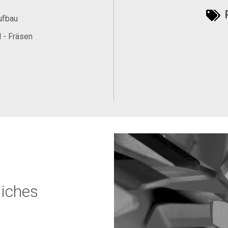
P
ufbau
 - Fräsen
liches