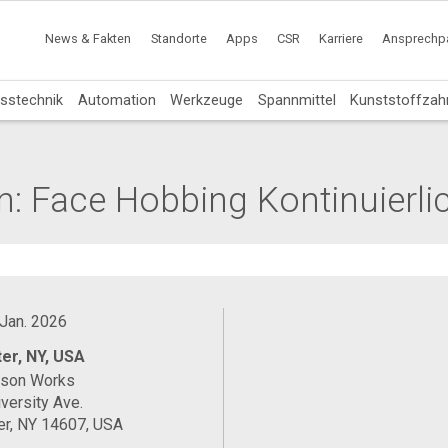
News & Fakten
Standorte
Apps
CSR
Karriere
Ansprechpa
sstechnik
Automation
Werkzeuge
Spannmittel
Kunststoffzah
n: Face Hobbing Kontinuierlic
 Jan. 2026
er, NY, USA
ason Works
versity Ave.
er, NY 14607, USA