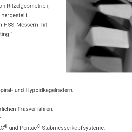
on Ritzelgeometrien,
 hergestellt
on HSS-Messern mit
ting™
piral- und Hypoidkegelrädern.
rlichen Fräsverfahren.
.
®
®
AC
und Pentac
Stabmesserkopfsysteme.