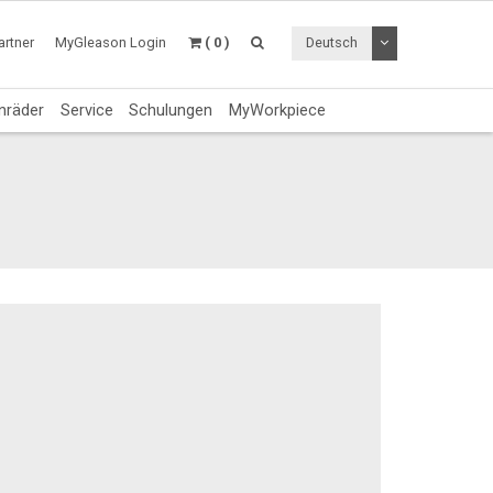
Dropdown Menü a
rtner
MyGleason Login
( 0 )
Deutsch
nräder
Service
Schulungen
MyWorkpiece