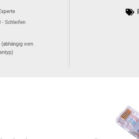
P
Experte
 - Schleifen
e (abhängig vom
entyp)