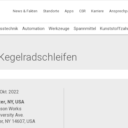
News & Fakten
Standorte
Apps
CSR
Karriere
Ansprechpa
sstechnik
Automation
Werkzeuge
Spannmittel
Kunststoffzah
 Kegelradschleifen
 Okt. 2022
er, NY, USA
ason Works
versity Ave.
er, NY 14607, USA