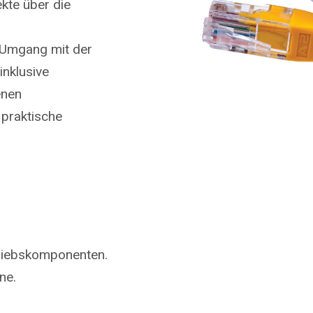
kte über die
 Umgang mit der
inklusive
enen
 praktische
triebskomponenten.
ne.