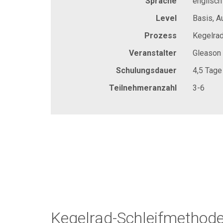
Sprache
englisch
Level
Basis, A
Prozess
Kegelrad
Veranstalter
Gleason
Schulungsdauer
4,5 Tage
Teilnehmeranzahl
3-6
Kegelrad-Schleifmethod