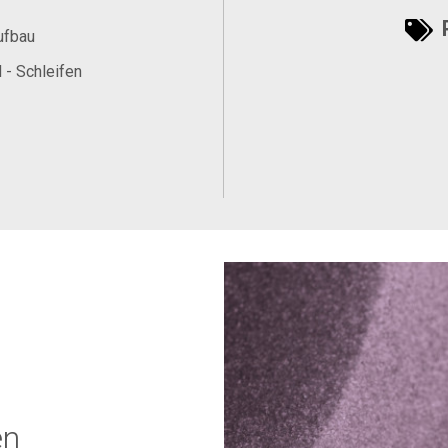
P
ufbau
 - Schleifen
en