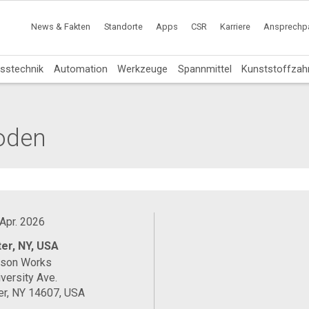
News & Fakten
Standorte
Apps
CSR
Karriere
Ansprechpa
sstechnik
Automation
Werkzeuge
Spannmittel
Kunststoffzah
oden
 Apr. 2026
er, NY, USA
ason Works
versity Ave.
er, NY 14607, USA