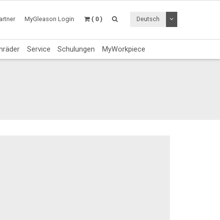
Dropdown Menü a
rtner
MyGleason Login
( 0 )
Deutsch
nräder
Service
Schulungen
MyWorkpiece