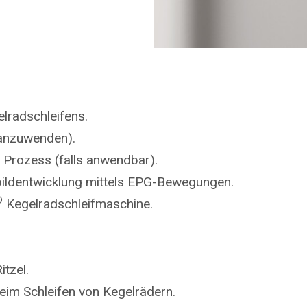
lradschleifens.
 anzuwenden).
Prozess (falls anwendbar).
bildentwicklung mittels EPG-Bewegungen.
®
Kegelradschleifmaschine.
tzel.
eim Schleifen von Kegelrädern.