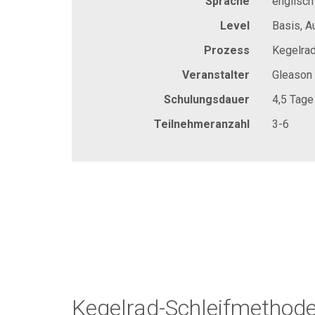
Sprache
englisch
Level
Basis, A
Prozess
Kegelrad
Veranstalter
Gleason
Schulungsdauer
4,5 Tage
Teilnehmeranzahl
3-6
Kegelrad-Schleifmethod