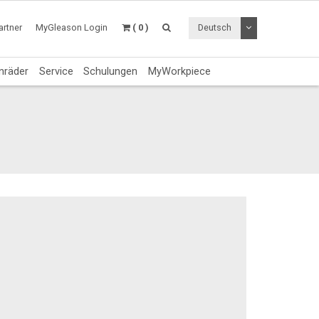
Dropdown Menü a
rtner
MyGleason Login
( 0 )
Deutsch
nräder
Service
Schulungen
MyWorkpiece