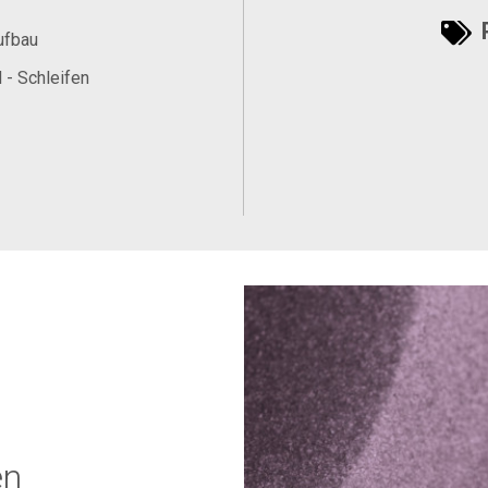
P
ufbau
 - Schleifen
en