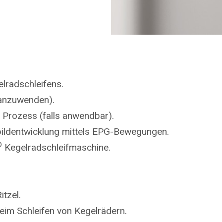
lradschleifens.
 anzuwenden).
Prozess (falls anwendbar).
bildentwicklung mittels EPG-Bewegungen.
®
Kegelradschleifmaschine.
tzel.
eim Schleifen von Kegelrädern.