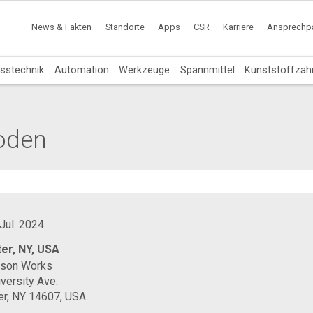
News & Fakten
Standorte
Apps
CSR
Karriere
Ansprechpa
sstechnik
Automation
Werkzeuge
Spannmittel
Kunststoffzah
oden
 Jul. 2024
er, NY, USA
ason Works
versity Ave.
er, NY 14607, USA